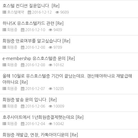
호스텔 컨디션 질문입니다.
[Re]
호스텔예약
2016-12-12
9689
하나SK 유스호스텔카드 관련
[Re]
회원증
2016-12-10
9489
회원증 만료여부를 알고싶습니다
[Re]
회원증
2016-12-08
9789
e-membership 유스호스텔증 문의
[Re]
회원증
2016-12-08
10162
올해 10월로 유스호스텔증 기간이 끝났는데요. 갱신해야하나요 재발급해
야하나요
[Re]
회원증
2016-12-07
10285
회원증 발송 문의 입니다.
[Re]
회원증
2016-12-06
10009
호주사이트에서 1년회원증결제햇는데요
[Re]
회원증
2016-12-04
10042
회원증 재발급, 연장, 카톡아이디문의
[Re]