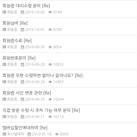
회원증 대리수령 문의
[Re]
회원증
2016-10-02
9749
회원넘버
[Re]
회원증
2016-10-01
9788
회원증수료
[Re]
회원증
2016-09-30
9854
회원번호문의
[Re]
회원증
2016-09-28
10352
회원증 우편 수령하면 얼마나 걸리나요?
[Re]
회원증
2016-09-26
10453
회원증 사진 변경 관련
[Re]
회원증
2016-09-26
10244
직접 방문 수령 시 주차 가능 여부 문의
[Re]
회원증
2016-09-21
10110
멤버십할인에대하여
[Re]
호스텔예약
2018-01-18
9359