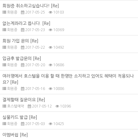
회원증 취소하고싶습니다!
[Re]
회원증
2017-05-25
10103
없는계좌라고 뜹니다.
[Re]
회원증
2017-05-23
10369
회원 가입 문의
[Re]
회원증
2017-05-22
10492
입금후 발급문의
[Re]
회원증
2017-05-20
10686
여러명에서 호스텔을 이용 할 때 한명만 소지하고 있어도 혜택이 적용되나
요?
[Re]
회원증
2017-05-16
10886
결제할때 질문이요
[Re]
호스텔예약
2017-05-12
10396
실물카드 발급
[Re]
회원증
2017-05-03
10425
이멤버쉽
[Re]