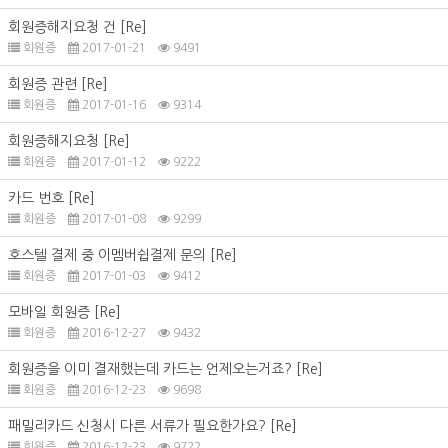
회원증해지요청 건
[Re]
회원증
2017-01-21
9491
회원증 관련
[Re]
회원증
2017-01-16
9314
회원증해지요청
[Re]
회원증
2017-01-12
9222
카드 번호
[Re]
회원증
2017-01-08
9299
호스텔 결제 중 이멤버쉽결제 문의
[Re]
회원증
2017-01-03
9412
모바일 회원증
[Re]
회원증
2016-12-27
9432
회원증을 이미 결재했는데 카드는 언제오는거죠?
[Re]
회원증
2016-12-23
9698
패밀리카드 신청시 다른 서류가 필요한가요?
[Re]
회원증
2016-12-23
9722