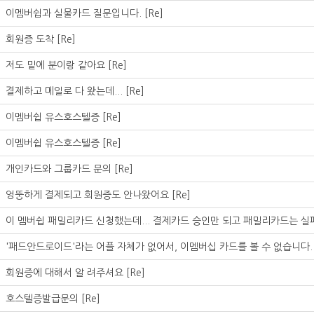
이멤버쉽과 실물카드 질문입니다.
[Re]
회원증 도착
[Re]
저도 밑에 분이랑 같아요
[Re]
결제하고 메일로 다 왔는데...
[Re]
이멤버쉽 유스호스텔증
[Re]
이멤버쉽 유스호스텔증
[Re]
개인카드와 그룹카드 문의
[Re]
엉뚱하게 결제되고 회원증도 안나왔어요
[Re]
이 멤버쉽 패밀리카드 신청했는데... 결제카드 승인만 되고 패밀리카드는 
'패드안드로이드'라는 어플 자체가 없어서, 이멤버십 카드를 볼 수 없습니다
회원증에 대해서 알 려주셔요
[Re]
호스텔증발급문의
[Re]