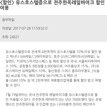
<할인> 유스호스텔증으로 전주한옥레일바이크 할인
이용
첨부파일:
작성일: 2017-07-28 11:59:32.0
조회: 24321
유스호스텔증으로 전세계 4천여개의 유스호스텔을 10%이상 할인 받
고 캐나다 VIA레일/그레이하운드, 호주 GSR(그레이트서던레일), 뉴
질랜드 키위익스피리언스패스 등 해외 할인과 국내 서울씨티투어버
스 10%, 공항철도 8천원을 6,900원으로, 아우름상조 15%, (주)유
로스테이션 유레일패스 10%, 동신항운 스위스 융프라우철도, [식음
료] ㈜교동 5%, 해외 모바일 Wi-Fi(에그) & 해외 선
불 USIM 10% 등 약 2천여개의 제휴할인업체를 통해 할인 받고 여행
할 수 있다.
7월 19일부터는 국내 전주한옥 레일바이크를 유스호스텔증으로 할
인 이용할 수 있다. 전주한옥 레이바이크는 년간 700만명이 찾는 관광
명소인 전주한옥마을 과 인접해 있는 (구)아중역 전라선 폐선부지