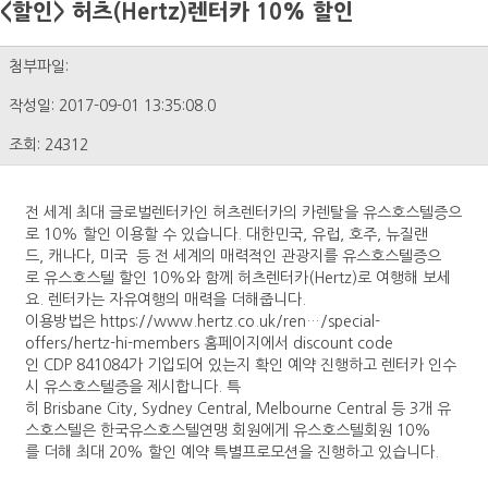
<할인> 허츠(Hertz)렌터카 10% 할인
첨부파일:
작성일: 2017-09-01 13:35:08.0
조회: 24312
전 세계 최대 글로벌렌터카인 허츠렌터카의 카렌탈을 유스호스텔증으
로 10% 할인 이용할 수 있습니다. 대한민국, 유럽, 호주, 뉴질랜
드, 캐나다, 미국 등 전 세계의 매력적인 관광지를 유스호스텔증으
로 유스호스텔 할인 10%와 함께 허츠렌터카(Hertz)로 여행해 보세
요. 렌터카는 자유여행의 매력을 더해줍니다.
이용방법은 https://www.hertz.co.uk/ren…/special-
offers/hertz-hi-members 홈페이지에서 discount code
인 CDP 841084가 기입되어 있는지 확인 예약 진행하고 렌터카 인수
시 유스호스텔증을 제시합니다. 특
히 Brisbane City, Sydney Central, Melbourne Central 등 3개 유
스호스텔은 한국유스호스텔연맹 회원에게 유스호스텔회원 10%
를 더해 최대 20% 할인 예약 특별프로모션을 진행하고 있습니다.