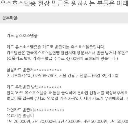
유스호스텔증 현장 발급을 원하시는 분들은 아래
첨부파일:
카드 유스호스텔증
카드 유스호스텔증은 카드로 발급되는 유스호스텔증입니다.
카드발급은 한국유스호스텔연맹 발급처에 방문하셔서 발급 받거나 우편으로
(실물카드 발행 가격은 발급 수수료 3,000원이 포함되어 있습니다.)
실물카드 발급처***********
에니투어/유학, 02-508-7803, 서울 강남구 선릉로 66길 8번지 2층
카드 우편발급 방법*********
왼쪽 ‘카드 유스호스텔증’ 버튼을 클릭하여 온라인 신청서를 작성해주세요
발급비를 입금해주세요. 영업일 기준 2~3일 이내에 카드가 우편배송됩니
개인카드 발급비************
유효기간 발급비
1년 20,000원, 2년 30,000원, 3년 40,000원, 4년 50,000원, 5년 60,0