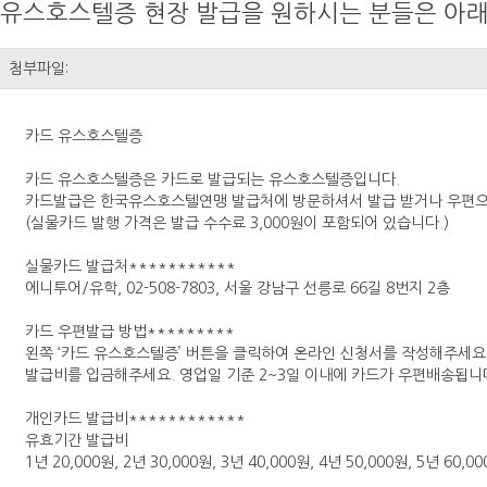
유스호스텔증 현장 발급을 원하시는 분들은 아래
첨부파일:
카드 유스호스텔증
카드 유스호스텔증은 카드로 발급되는 유스호스텔증입니다.
카드발급은 한국유스호스텔연맹 발급처에 방문하셔서 발급 받거나 우편으로
(실물카드 발행 가격은 발급 수수료 3,000원이 포함되어 있습니다.)
실물카드 발급처***********
에니투어/유학, 02-508-7803, 서울 강남구 선릉로 66길 8번지 2층
카드 우편발급 방법*********
왼쪽 ‘카드 유스호스텔증’ 버튼을 클릭하여 온라인 신청서를 작성해주세요
발급비를 입금해주세요. 영업일 기준 2~3일 이내에 카드가 우편배송됩니
개인카드 발급비************
유효기간 발급비
1년 20,000원, 2년 30,000원, 3년 40,000원, 4년 50,000원, 5년 60,0