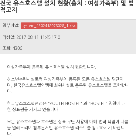
전국 유스호스텔 설치 현황(출처 : 여성가족부) 및 법
적고지
첨부파일:
system_1502418978028_1.xlsx
작성일: 2017-08-11 11:45:17.0
조회: 4306
여성가족부에 등록된 유스호스텔 설치 현황입니다.
청소년수련시설로써 여성가족부에 등록된 모든 유스호스텔 명단이
며, 한국유스호스텔연맹에 회원시설로 등록된 유스호스텔을 포함합니
다.
한국유스호스텔연맹은 "YOUTH HOSTEL" 과 "HOSTEL" 명칭에 대
한 상표권을 가지고 있습니다.
모든 유스호스텔과 호스텔은 상표 무단 사용에 대해 법적 책임이 따름
을 알려드리며 첨부문서인 유스호스텔 리스트를 참고하시기 바랍니
다.