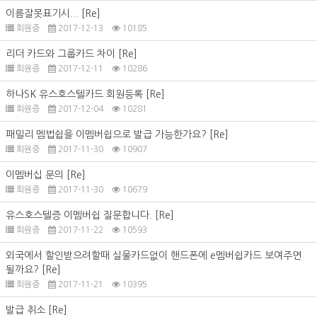
이름잘못표기시...
[Re]
회원증
2017-12-13
10185
리더 카드와 그룹카드 차이
[Re]
회원증
2017-12-11
10286
하나SK 유스호스텔카드 회원등록
[Re]
회원증
2017-12-04
10281
패밀리 멤법쉽을 이멤버쉽으로 발급 가능한가요?
[Re]
회원증
2017-11-30
10907
이멤버십 문의
[Re]
회원증
2017-11-30
10679
유스호스텔증 이멤버쉽 질문합니다.
[Re]
회원증
2017-11-22
10593
외국에서 할인받으려할때 실물카드없이 핸드폰에 e멤버쉽카드 보여주면
될까요?
[Re]
회원증
2017-11-21
10395
발급 취소
[Re]