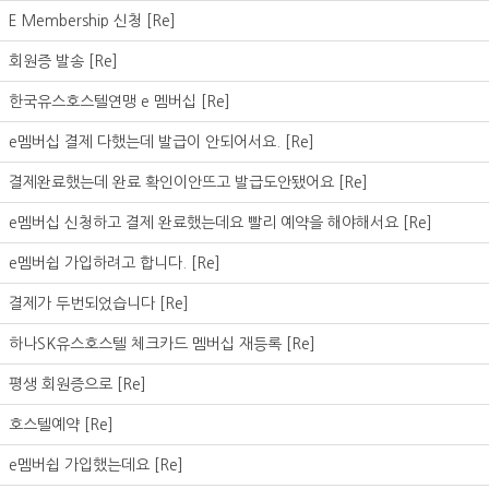
E Membership 신청
[Re]
회원증 발송
[Re]
한국유스호스텔연맹 e 멤버십
[Re]
e멤버십 결제 다했는데 발급이 안되어서요.
[Re]
결제완료했는데 완료 확인이안뜨고 발급도안됐어요
[Re]
e멤버십 신청하고 결제 완료했는데요 빨리 예약을 해야해서요
[Re]
e멤버쉽 가입하려고 합니다.
[Re]
결제가 두번되었습니다
[Re]
하나SK유스호스텔 체크카드 멤버십 재등록
[Re]
평생 회원증으로
[Re]
호스텔예약
[Re]
e멤버쉽 가입했는데요
[Re]