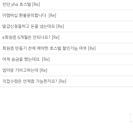
런던 yha 호스텔
[Re]
이멤버십 환불문의합니다.
[Re]
발급신청을하고 돈을 냈는데요
[Re]
e회원증 6개월은 안되나요?
[Re]
회원증 만들기 전에 예약한 호스텔 할인가능 여부
[Re]
어제 송금을 했는데요.
[Re]
엄마랑 가려고하는데
[Re]
직접수령은 언제쯤 가능한지요?
[Re]