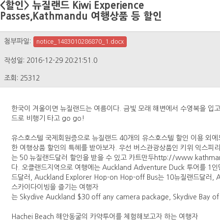
<할인> 뉴질랜드 Kiwi Experience
Passes,Kathmandu 여행상품 등 할인
첨부파일:
notice_1483010286870_1.docx
작성일: 2016-12-29 20:21:51.0
조회: 25312
한국이 겨울이면 뉴질랜드는 여름이다. 금빛 모래 해변에서 수영복을 입고
드로 비행기 타고 go go!
유스호스텔 국제회원증으로 뉴질랜드 40개의 유스호스텔 할인 이용 외에도 ACE Ca
한 여행상품 할인의 특혜를 받아보자. 우선 버스관광상품인 키위 익스피리언스htt
는 50 뉴질랜드달러 할인을 받을 수 있고 카트만두http://www.kathm
다. 오클랜드지역으로 여행에는 Auckland Adventure Duck 투어를 1인당 
드달러, Auckland Explorer Hop-on Hop-off Bus는 10뉴질랜드달러, 
스카이다이빙을 즐기는 여행자
는 Skydive Auckland $30 off any camera package, Skydive Bay
Hachei Beach 해안동굴의 카약투어를 체험해보고자 하는 여행자