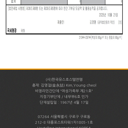
(사)한국유스호스텔연맹
총재: 김영철(金永喆) Kim,Young cheol
비영리민간단체 "여성가족부 제21호"
지정기부단체 / 내무부6호 인가
단체설립일 : 1967년 4월 17일
07264 서울특별시 구로구 구로동
212-8 대륭포스트타워1차1805-1호