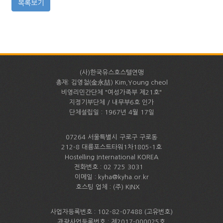
(사)한국유스호스텔연맹
총재: 김영철(金永喆) Kim,Young cheol
비영리민간단체 "여성가족부 제21호"
지정기부단체 / 내무부6호 인가
단체설립일 : 1967년 4월 17일
07264 서울특별시 구로구 구로동
212-8 대륭포스트타워1차1805-1호
Hostelling International KOREA
전화번호 : 02 725 3031
이메일 : kyha@kyha.or.kr
호스팅 업체 : (주) KINX
사업자등록번호 : 102-82-07488 (고유번호)
관광사업등록번호 : 제2017-000025호